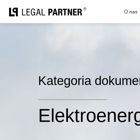
O nas
Przejdź
do
treści
Kategoria dokume
Elektroener