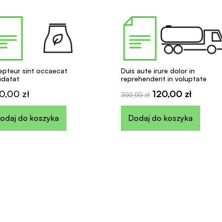
epteur sint occaecat
Duis aute irure dolor in
idatat
reprehenderit in voluptate
0,00
zł
120,00
zł
300,00
zł
odaj do koszyka
Dodaj do koszyka