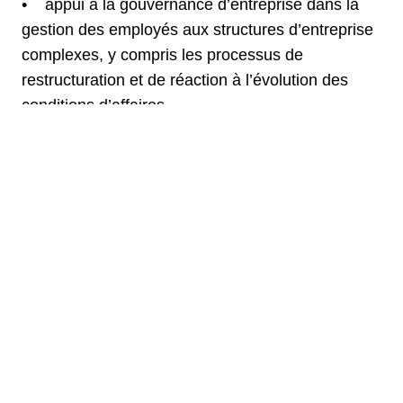
• appui à la gouvernance d’entreprise dans la
gestion des employés aux structures d’entreprise
complexes, y compris les processus de
restructuration et de réaction à l’évolution des
conditions d’affaires,
• soutien à l’emploi des étrangers et de
l’obtention des permis appropriés;
• aide juridique courant, l’évaluation des
questions de personnel, y compris la
représentation juridique devant les tribunaux ou
d’autres autorités en matière de personnel.